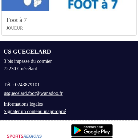
Foot à 7
JOUEUR
US GUECELARD
3 bis impasse du cormier
72230
Guécélard
Tél. :
0243879101
usguecelard.foot@wanadoo.fr
Informations légales
Signaler un contenu inapproprié
SPORTS
REGIONS