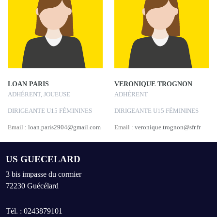
LOAN PARIS
VERONIQUE TROGNON
ADHÉRENT, JOUEUSE
ADHÉRENT
DIRIGEANTE U15 FÉMININES
DIRIGEANTE U15 FÉMININES
Email :
loan.paris2904@gmail.com
Email :
veronique.trognon@sfr.fr
US GUECELARD
3 bis impasse du cormier
72230
Guécélard
Tél. :
0243879101