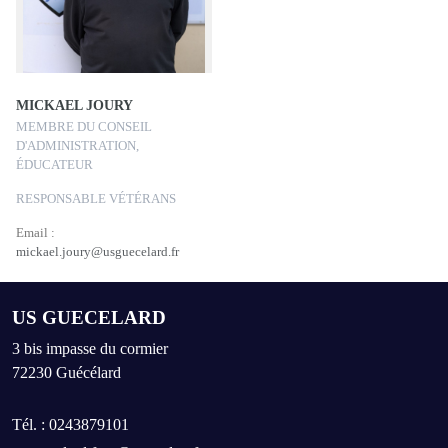
MICKAEL JOURY
MEMBRE DU CONSEIL
D'ADMINISTRATION,
ÉDUCATEUR
RESPONSABLE VÉTÉRANS
Email :
mickael.joury@usguecelard.fr
US GUECELARD
3 bis impasse du cormier
72230
Guécélard
Tél. :
0243879101