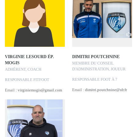
VIRGINIE LESOURD ÉP.
DIMITRI POUTCHNINE
MOGIS
MEMBRE DU CONSEIL
D'ADMINISTRATION, JOUEUR
ADHÉRENT, COACH
RESPONSABLE FOOT À 7
RESPONSABLE FITFOOT
Email :
dimitri.poutchnine@sfr.fr
Email :
virginiemogis@gmail.com