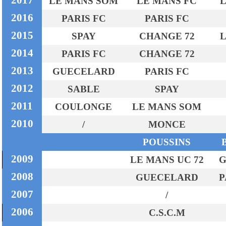
LE MANS SOM
LE MANS FC
L
2016
PARIS FC
PARIS FC
2015
SPAY
CHANGE 72
L
2014
PARIS FC
CHANGE 72
2013
GUECELARD
PARIS FC
2012
SABLE
SPAY
2011
COULONGE
LE MANS SOM
2010
/
MONCE
POUSSINS
2009
LE MANS UC 72
G
2008
GUECELARD
P
2007
/
2006
C.S.C.M