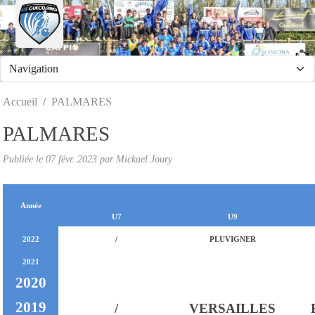
Panneau de gestion des cookies
Accueil
PALMARES
PALMARES
Publiée le
07 févr. 2023
par
Mickael Joury
Année
U7
U9
2022
/
PLUVIGNER
2021
2020
2019
/
VERSAILLES