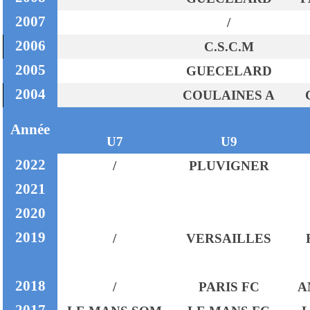
2007
/
2006
C.S.C.M
2005
GUECELARD
2004
COULAINES A
Année
U7
U9
2022
/
PLUVIGNER
2021
2020
2019
/
VERSAILLES
2018
/
PARIS FC
A
2017