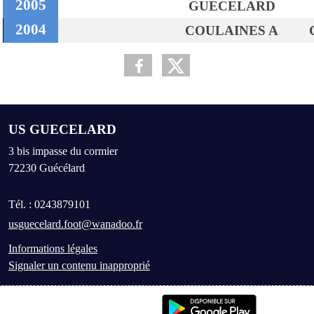
2005
GUECELARD
2004
COULAINES A
US GUECELARD
3 bis impasse du cormier
72230
Guécélard
Tél. :
0243879101
usguecelard.foot@wanadoo.fr
Informations légales
Signaler un contenu inapproprié