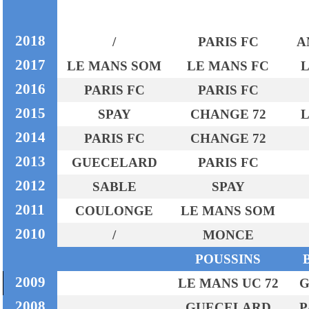
2018
/
PARIS FC
A
2017
LE MANS SOM
LE MANS FC
L
2016
PARIS FC
PARIS FC
2015
SPAY
CHANGE 72
L
2014
PARIS FC
CHANGE 72
2013
GUECELARD
PARIS FC
2012
SABLE
SPAY
2011
COULONGE
LE MANS SOM
2010
/
MONCE
POUSSINS
2009
LE MANS UC 72
G
2008
GUECELARD
P