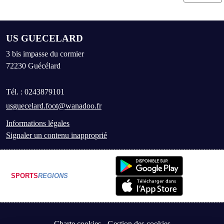
US GUECELARD
3 bis impasse du cormier
72230
Guécélard
Tél. :
0243879101
usguecelard.foot@wanadoo.fr
Informations légales
Signaler un contenu inapproprié
SPORTS
REGIONS
Charte cookies
Gestion des cookies