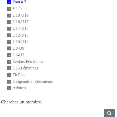
Foot à 7
Vétérans
U18-U19
U16-U17
U14-U15
U12-U13
U10-U11
U8-U9
U6-U7
Séniors Féminines
U15 Féminines
Fit Foot
Dirigeants et Educateurs
Arbitres
Chercher un membre...