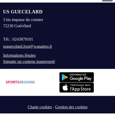
US GUECELARD
3 bis impasse du cormier
72230
Guécélard
Tél. :
0243879101
usguecelard.foot@wanadoo.fr
Informations légales
Signaler un contenu inapproprié
SPORTS
REGIONS
Charte cookies
Gestion des cookies