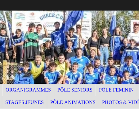
ORGANIGRAMMES
PÔLE SENIORS
PÔLE FEMININ
STAGES JEUNES
PÔLE ANIMATIONS
PHOTOS & VID