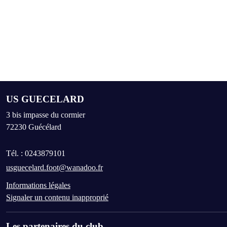
US GUECELARD
3 bis impasse du cormier
72230
Guécélard
Tél. :
0243879101
usguecelard.foot@wanadoo.fr
Informations légales
Signaler un contenu inapproprié
Les partenaires du club