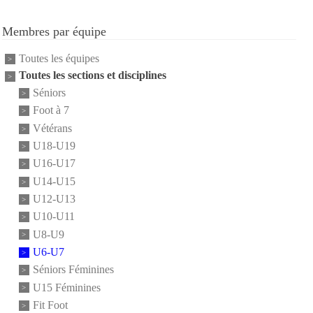
Membres par équipe
Toutes les équipes
Toutes les sections et disciplines
Séniors
Foot à 7
Vétérans
U18-U19
U16-U17
U14-U15
U12-U13
U10-U11
U8-U9
U6-U7
Séniors Féminines
U15 Féminines
Fit Foot