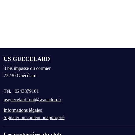
US GUECELARD
3 bis impasse du cormier
72230
Guécélard
Tél. :
0243879101
usguecelard.foot@wanadoo.fr
Informations légales
Signaler un contenu inapproprié
Les partenaires du club