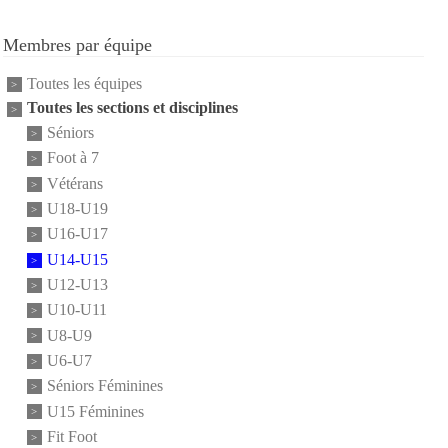
Membres par équipe
Toutes les équipes
Toutes les sections et disciplines
Séniors
Foot à 7
Vétérans
U18-U19
U16-U17
U14-U15
U12-U13
U10-U11
U8-U9
U6-U7
Séniors Féminines
U15 Féminines
Fit Foot