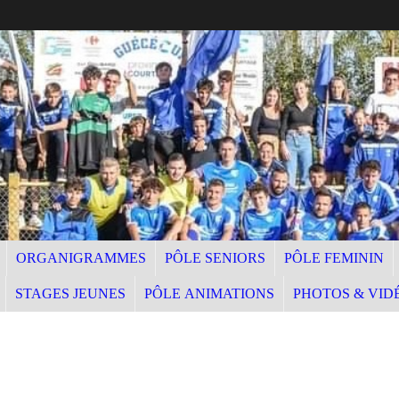
ORGANIGRAMMES
PÔLE SENIORS
PÔLE FEMININ
STAGES JEUNES
PÔLE ANIMATIONS
PHOTOS & VID