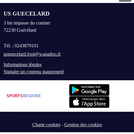
US GUECELARD
3 bis impasse du cormier
72230
Guécélard
Tél. :
0243879101
usguecelard.foot@wanadoo.fr
Informations légales
Signaler un contenu inapproprié
SPORTS
REGIONS
Charte cookies
Gestion des cookies