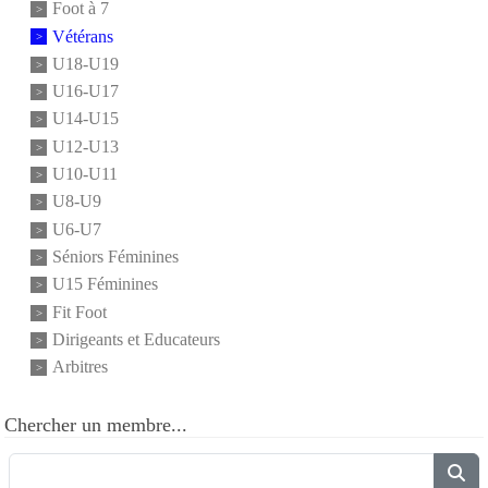
Foot à 7
Vétérans
U18-U19
U16-U17
U14-U15
U12-U13
U10-U11
U8-U9
U6-U7
Séniors Féminines
U15 Féminines
Fit Foot
Dirigeants et Educateurs
Arbitres
Chercher un membre...