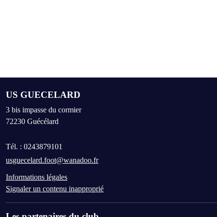
US GUECELARD
3 bis impasse du cormier
72230
Guécélard
Tél. :
0243879101
usguecelard.foot@wanadoo.fr
Informations légales
Signaler un contenu inapproprié
Les partenaires du club