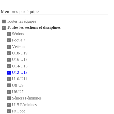
Membres par équipe
Toutes les équipes
Toutes les sections et disciplines
Séniors
Foot à 7
Vétérans
U18-U19
U16-U17
U14-U15
U12-U13
U10-U11
U8-U9
U6-U7
Séniors Féminines
U15 Féminines
Fit Foot