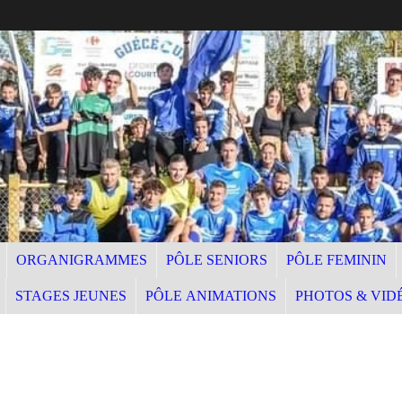
ORGANIGRAMMES
PÔLE SENIORS
PÔLE FEMININ
STAGES JEUNES
PÔLE ANIMATIONS
PHOTOS & VID