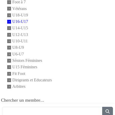
Foot à 7
Vétérans
U18-U19
U16-U17
U14-U15
U12-U13
U10-U11
U8-U9
U6-U7
Séniors Féminines
U15 Féminines
Fit Foot
Dirigeants et Educateurs
Arbitres
Chercher un membre...