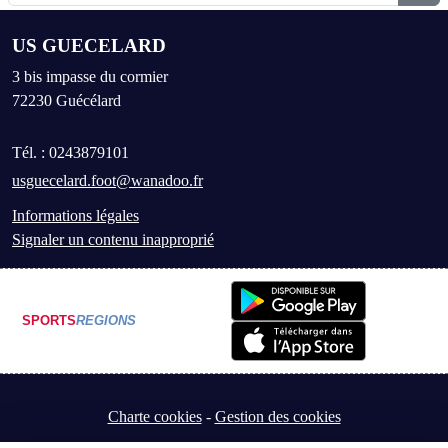
US GUECELARD
3 bis impasse du cormier
72230
Guécélard
Tél. :
0243879101
usguecelard.foot@wanadoo.fr
Informations légales
Signaler un contenu inapproprié
SPORTS
REGIONS
Charte cookies
Gestion des cookies