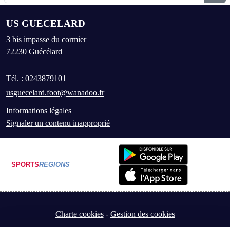
US GUECELARD
3 bis impasse du cormier
72230
Guécélard
Tél. :
0243879101
usguecelard.foot@wanadoo.fr
Informations légales
Signaler un contenu inapproprié
SPORTS
REGIONS
Charte cookies
Gestion des cookies