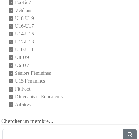
Foot à 7
Vétérans
U18-U19
U16-U17
U14-U15
U12-U13
U10-U11
U8-U9
U6-U7
Séniors Féminines
U15 Féminines
Fit Foot
Dirigeants et Educateurs
Arbitres
Chercher un membre...