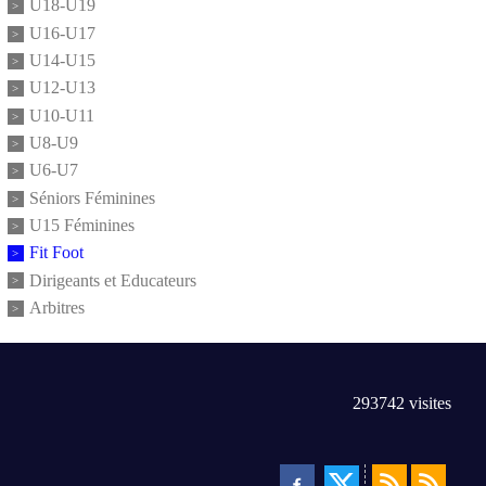
U18-U19
U16-U17
U14-U15
U12-U13
U10-U11
U8-U9
U6-U7
Séniors Féminines
U15 Féminines
Fit Foot
Dirigeants et Educateurs
Arbitres
293742
visites