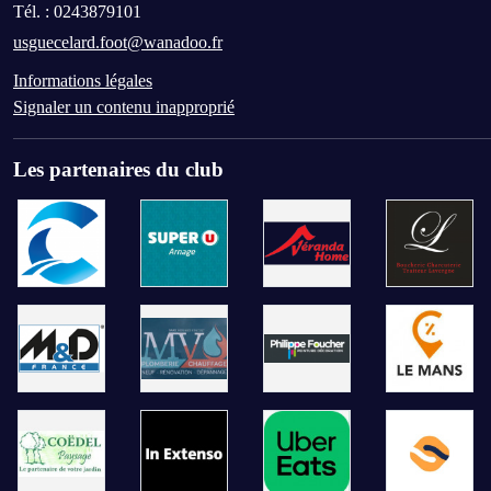
Tél. :
0243879101
usguecelard.foot@wanadoo.fr
Informations légales
Signaler un contenu inapproprié
Les partenaires du club