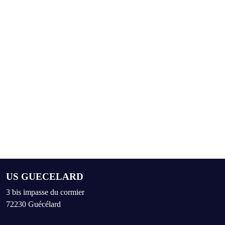
US GUECELARD
3 bis impasse du cormier
72230
Guécélard