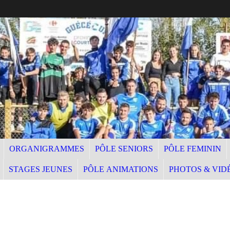
ORGANIGRAMMES
PÔLE SENIORS
PÔLE FEMININ
STAGES JEUNES
PÔLE ANIMATIONS
PHOTOS & VID