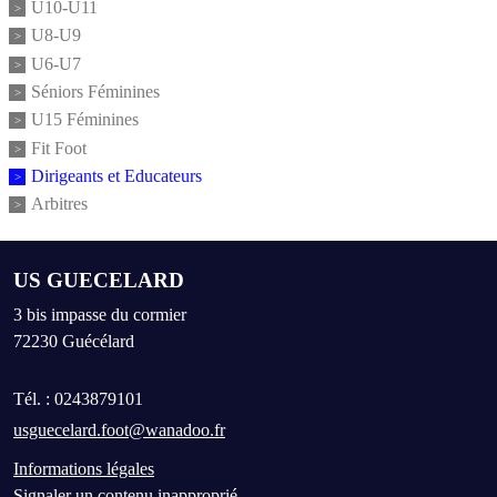
U10-U11
U8-U9
U6-U7
Séniors Féminines
U15 Féminines
Fit Foot
Dirigeants et Educateurs
Arbitres
US GUECELARD
3 bis impasse du cormier
72230
Guécélard
Tél. :
0243879101
usguecelard.foot@wanadoo.fr
Informations légales
Signaler un contenu inapproprié