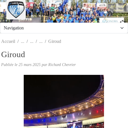
Panneau de gestion des cookies
Accueil
Giroud
Giroud
Publiée le
25 mars 2025
par Richard Chevrier