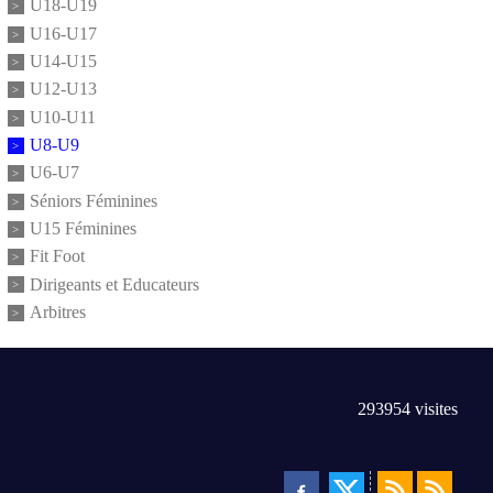
U18-U19
U16-U17
U14-U15
U12-U13
U10-U11
U8-U9
U6-U7
Séniors Féminines
U15 Féminines
Fit Foot
Dirigeants et Educateurs
Arbitres
293954
visites