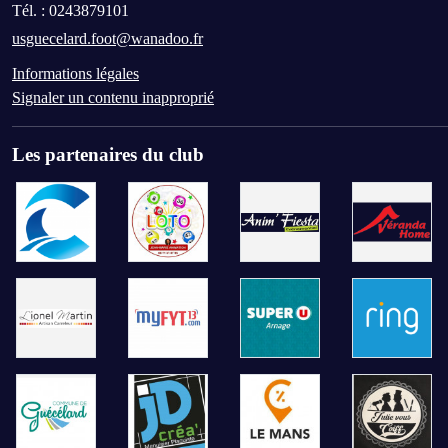
Tél. :
0243879101
usguecelard.foot@wanadoo.fr
Informations légales
Signaler un contenu inapproprié
Les partenaires du club