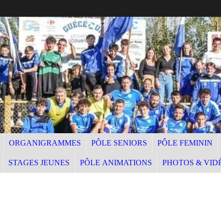
ORGANIGRAMMES
PÔLE SENIORS
PÔLE FEMININ
STAGES JEUNES
PÔLE ANIMATIONS
PHOTOS & VID