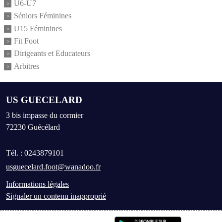
U6-U7
Séniors Féminines
U15 Féminines
Fit Foot
Dirigeants et Educateurs
Arbitres
US GUECELARD
3 bis impasse du cormier
72230
Guécélard
Tél. :
0243879101
usguecelard.foot@wanadoo.fr
Informations légales
Signaler un contenu inapproprié