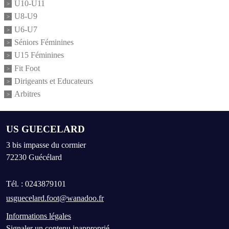
U10-U11
U8-U9
U6-U7
Séniors Féminines
U15 Féminines
Fit Foot
Dirigeants et Educateurs
Arbitres
US GUECELARD
3 bis impasse du cormier
72230
Guécélard
Tél. :
0243879101
usguecelard.foot@wanadoo.fr
Informations légales
Signaler un contenu inapproprié