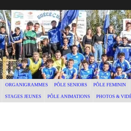
ORGANIGRAMMES
PÔLE SENIORS
PÔLE FEMININ
STAGES JEUNES
PÔLE ANIMATIONS
PHOTOS & VID