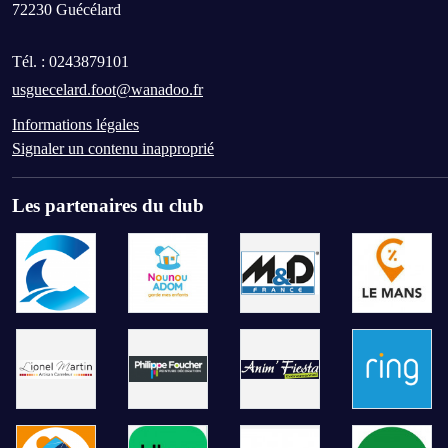
72230
Guécélard
Tél. :
0243879101
usguecelard.foot@wanadoo.fr
Informations légales
Signaler un contenu inapproprié
Les partenaires du club