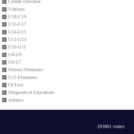
Comité Directeur
Vétérans
U18-U19
U16-U17
U14-U15
U12-U13
U10-U11
U8-U9
U6-U7
Séniors Féminines
U15 Féminines
Fit Foot
Dirigeants et Educateurs
Arbitres
293801
visites