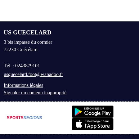
US GUECELARD
3 bis impasse du cormier
72230
Guécélard
Tél. :
0243879101
usguecelard.foot@wanadoo.fr
Informations légales
Signaler un contenu inapproprié
SPORTS
REGIONS