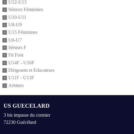
U12-U13
Séniors Féminines
U10-U11
U8-U9
U15 Féminines
U6-U7
Séniors F
Fit Foot
U14F - U16F
Dirigeants et Educateurs
U11F - U13F
Arbitres
US GUECELARD
3 bis impasse du cormier
72230
Guécélard