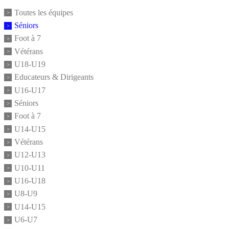
Toutes les équipes
Séniors
Foot à 7
Vétérans
U18-U19
Educateurs & Dirigeants
U16-U17
Séniors
Foot à 7
U14-U15
Vétérans
U12-U13
U10-U11
U16-U18
U8-U9
U14-U15
U6-U7