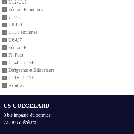
U12-U13
Séniors Féminines
U10-U11
U8-U9
U15 Féminines
U6-U7
Séniors F
Fit Foot
U14F - U16F
Dirigeants et Educateurs
U11F - U13F
Arbitres
US GUECELARD
3 bis impasse du cormier
72230
Guécélard