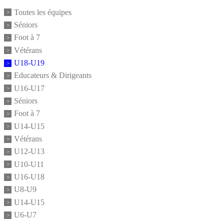
Toutes les équipes
Séniors
Foot à 7
Vétérans
U18-U19
Educateurs & Dirigeants
U16-U17
Séniors
Foot à 7
U14-U15
Vétérans
U12-U13
U10-U11
U16-U18
U8-U9
U14-U15
U6-U7