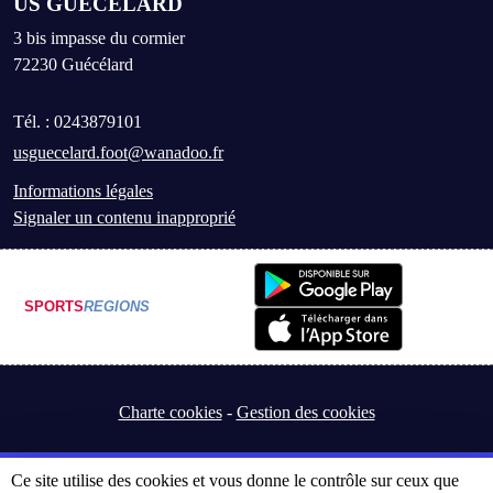
US GUECELARD
3 bis impasse du cormier
72230
Guécélard
Tél. :
0243879101
usguecelard.foot@wanadoo.fr
Informations légales
Signaler un contenu inapproprié
SPORTS
REGIONS
Charte cookies
Gestion des cookies
Ce site utilise des cookies et vous donne le contrôle sur ceux que