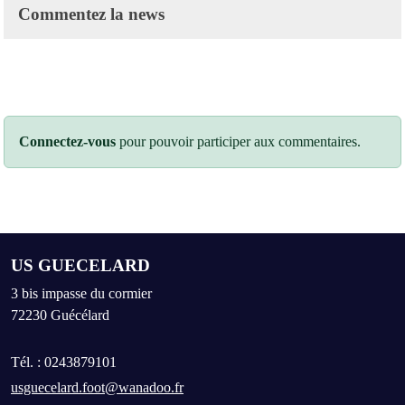
Commentez la news
Connectez-vous
pour pouvoir participer aux commentaires.
US GUECELARD
3 bis impasse du cormier
72230
Guécélard
Tél. :
0243879101
usguecelard.foot@wanadoo.fr