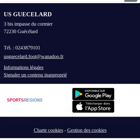
US GUECELARD
3 bis impasse du cormier
72230
Guécélard
Tél. :
0243879101
usguecelard.foot@wanadoo.fr
Informations légales
Signaler un contenu inapproprié
SPORTS
REGIONS
Charte cookies
Gestion des cookies