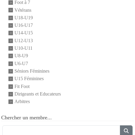
Foot à 7
Vétérans
U18-U19
U16-U17
U14-U15
U12-U13
U10-U11
U8-U9
U6-U7
Séniors Féminines
U15 Féminines
Fit Foot
Dirigeants et Educateurs
Arbitres
Chercher un membre...