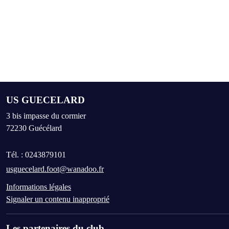
US GUECELARD
3 bis impasse du cormier
72230
Guécélard
Tél. :
0243879101
usguecelard.foot@wanadoo.fr
Informations légales
Signaler un contenu inapproprié
Les partenaires du club