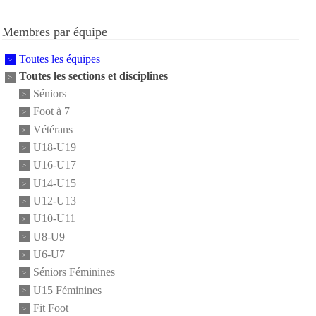
Membres par équipe
Toutes les équipes
Toutes les sections et disciplines
Séniors
Foot à 7
Vétérans
U18-U19
U16-U17
U14-U15
U12-U13
U10-U11
U8-U9
U6-U7
Séniors Féminines
U15 Féminines
Fit Foot