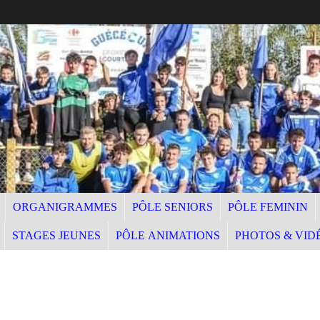
ORGANIGRAMMES
PÔLE SENIORS
PÔLE FEMININ
STAGES JEUNES
PÔLE ANIMATIONS
PHOTOS & VID