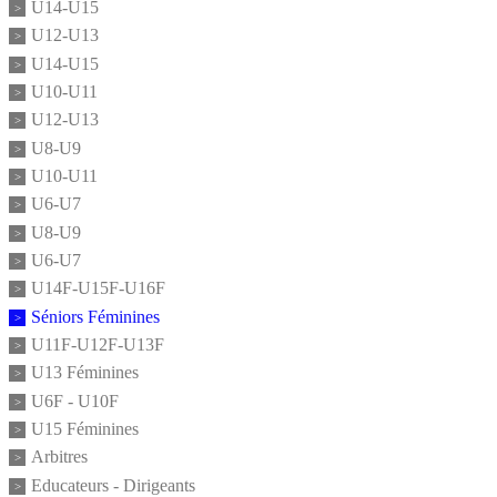
U14-U15
U12-U13
U14-U15
U10-U11
U12-U13
U8-U9
U10-U11
U6-U7
U8-U9
U6-U7
U14F-U15F-U16F
Séniors Féminines
U11F-U12F-U13F
U13 Féminines
U6F - U10F
U15 Féminines
Arbitres
Educateurs - Dirigeants