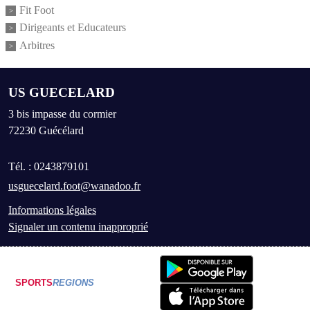
Fit Foot
Dirigeants et Educateurs
Arbitres
US GUECELARD
3 bis impasse du cormier
72230
Guécélard
Tél. :
0243879101
usguecelard.foot@wanadoo.fr
Informations légales
Signaler un contenu inapproprié
SPORTS
REGIONS