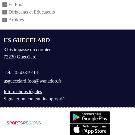
Fit Foot
Dirigeants et Educateurs
Arbitres
US GUECELARD
3 bis impasse du cormier
72230
Guécélard
Tél. :
0243879101
usguecelard.foot@wanadoo.fr
Informations légales
Signaler un contenu inapproprié
SPORTS
REGIONS