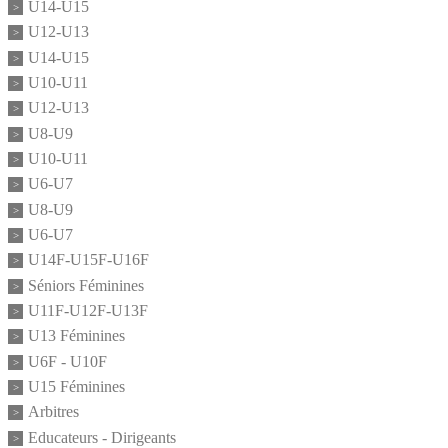
U14-U15
U12-U13
U14-U15
U10-U11
U12-U13
U8-U9
U10-U11
U6-U7
U8-U9
U6-U7
U14F-U15F-U16F
Séniors Féminines
U11F-U12F-U13F
U13 Féminines
U6F - U10F
U15 Féminines
Arbitres
Educateurs - Dirigeants