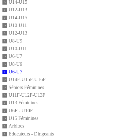
U14-U15
U12-U13
U14-U15
U10-U11
U12-U13
U8-U9
U10-U11
U6-U7
U8-U9
U6-U7
U14F-U15F-U16F
Séniors Féminines
U11F-U12F-U13F
U13 Féminines
U6F - U10F
U15 Féminines
Arbitres
Educateurs - Dirigeants