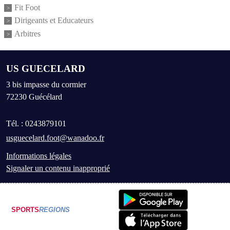
Fit Foot
Dirigeants et Educateurs
Arbitres
US GUECELARD
3 bis impasse du cormier
72230
Guécélard
Tél. :
0243879101
usguecelard.foot@wanadoo.fr
Informations légales
Signaler un contenu inapproprié
SPORTS
REGIONS