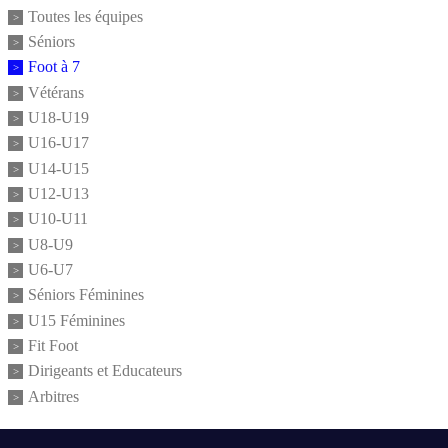
Toutes les équipes
Séniors
Foot à 7
Vétérans
U18-U19
U16-U17
U14-U15
U12-U13
U10-U11
U8-U9
U6-U7
Séniors Féminines
U15 Féminines
Fit Foot
Dirigeants et Educateurs
Arbitres