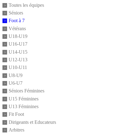
Toutes les équipes
Séniors
Foot à 7
Vétérans
U18-U19
U16-U17
U14-U15
U12-U13
U10-U11
U8-U9
U6-U7
Séniors Féminines
U15 Féminines
U13 Féminines
Fit Foot
Dirigeants et Educateurs
Arbitres