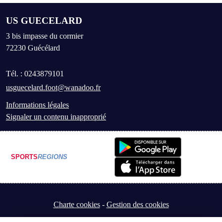
US GUECELARD
3 bis impasse du cormier
72230
Guécélard
Tél. :
0243879101
usguecelard.foot@wanadoo.fr
Informations légales
Signaler un contenu inapproprié
SPORTS
REGIONS
Charte cookies
Gestion des cookies