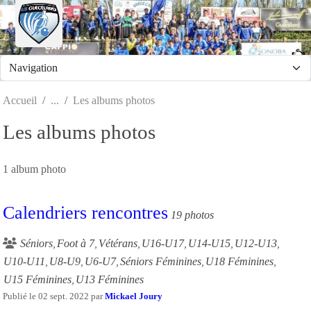
Panneau de gestion des cookies
Accueil
Les albums photos
Les albums photos
1 album photo
Calendriers rencontres
19 photos
Séniors
Foot à 7
Vétérans
U16-U17
U14-U15
U12-U13
U10-U11
U8-U9
U6-U7
Séniors Féminines
U18 Féminines
U15 Féminines
U13 Féminines
Publié le
02 sept. 2022
par
Mickael Joury