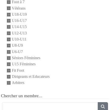
Foot à 7
Vétérans
U18-U19
U16-U17
U14-U15
U12-U13
U10-U11
U8-U9
U6-U7
Séniors Féminines
U15 Féminines
Fit Foot
Dirigeants et Educateurs
Arbitres
Chercher un membre...