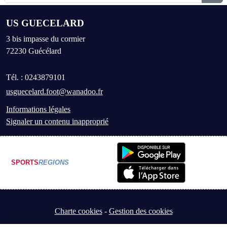
US GUECELARD
3 bis impasse du cormier
72230
Guécélard
Tél. :
0243879101
usguecelard.foot@wanadoo.fr
Informations légales
Signaler un contenu inapproprié
SPORTS
REGIONS
Charte cookies
Gestion des cookies