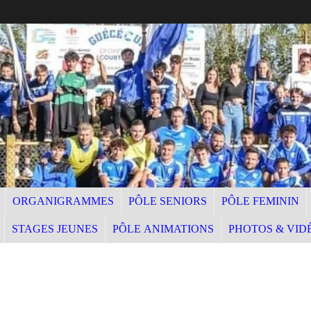
ORGANIGRAMMES
PÔLE SENIORS
PÔLE FEMININ
STAGES JEUNES
PÔLE ANIMATIONS
PHOTOS & VID