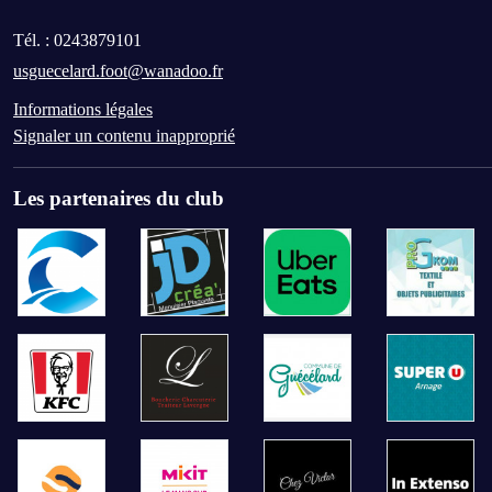
Tél. :
0243879101
usguecelard.foot@wanadoo.fr
Informations légales
Signaler un contenu inapproprié
Les partenaires du club