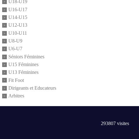
U18-U19
U16-U17
U14-U15
U12-U13
U10-U11
U8-U9
U6-U7
Séniors Féminines
U15 Féminines
U13 Féminines
Fit Foot
Dirigeants et Educateurs
Arbitres
293807
visites