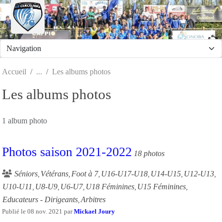
Panneau de gestion des cookies
Accueil
Les albums photos
Les albums photos
1 album photo
Photos saison 2021-2022
18 photos
Séniors
Vétérans
Foot à 7
U16-U17-U18
U14-U15
U12-U13
U10-U11
U8-U9
U6-U7
U18 Féminines
U15 Féminines
Educateurs - Dirigeants
Arbitres
Publié le
08 nov. 2021
par
Mickael Joury