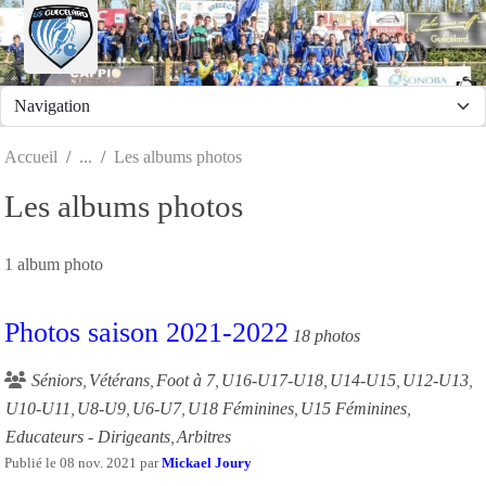
Panneau de gestion des cookies
Accueil
Les albums photos
Les albums photos
1 album photo
Photos saison 2021-2022
18 photos
Séniors
Vétérans
Foot à 7
U16-U17-U18
U14-U15
U12-U13
U10-U11
U8-U9
U6-U7
U18 Féminines
U15 Féminines
Educateurs - Dirigeants
Arbitres
Publié le
08 nov. 2021
par
Mickael Joury